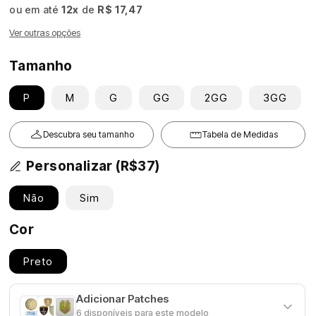
ou em até
12x
de
R$ 17,47
Ver outras opções
Tamanho
P
M
G
GG
2GG
3GG
Descubra seu tamanho
Tabela de Medidas
Personalizar (R$37)
Não
Sim
Cor
Preto
Adicionar Patches
6 disponíveis para este modelo