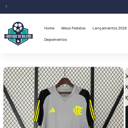
para o
conteúdo
Home
Meus Pedidos
Lançamentos 2026
Depoimentos
Pular para
as
informações
do produto