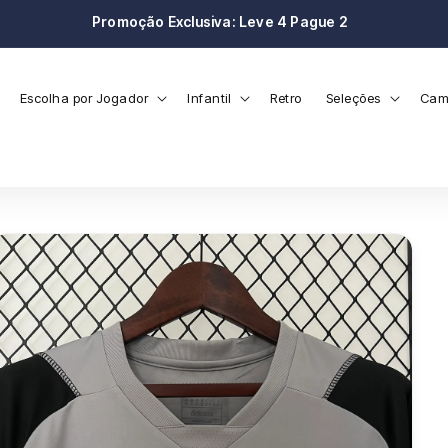
Frete Grátis nas compras a partir de R$129
Escolha por Jogador
Infantil
Retro
Seleções
Cam