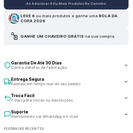
Ao Adicionar 4 Ou Mais Produtos No Carrinho
Patch Final Libertadores 2025
R$ 45,00
LEVE 6
ou mais produtos e ganhe uma
BOLA DA
COPA 2026
GANHE UM CHAVEIRO GRÁTIS
na sua compra
Garantia De Até 30 Dias
Contra defeitos de fabricação
Entrega Segura
Rastreio em tempo real do seu pedido
Troca Fácil
7 dias para trocas ou devoluções
Suporte
Atendimento via WhatsApp e E-mail
FEEDBACKS RECENTES