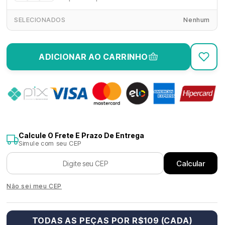
SELECIONADOS
Nenhum
Manga
(Apenas 1 patch)
ADICIONAR AO CARRINHO
Patch World Cup 2025 Participação
R$ 30,00
Kit Patch Campeão Libertadores TETRA 2025
R$ 60,00
Patch Campeão Brasileirão 2025
Calcule O Frete E Prazo De Entrega
R$ 30,00
Simule com seu CEP
Calcular
Patch Participação Libertadores 2026
R$ 30,00
Não sei meu CEP
Patches Libertadores 3 Troféus
R$ 45,00
TODAS AS PEÇAS POR R$109 (CADA)